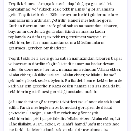
Teşrik kelimesi, Arapça kökenli olup “doğuya gitmek”, “et
parçalamak” ve “yüksek sesle tekbir almak” gibi anlamlara
gelir. Teşrik tekbirleri, Zilhicce ayının belirli günlerinde farz
namazlarının ardından getirilir. Hanefî mezhebine göre,
Kurban Bayramı’nın arefe günü sabah namazından itibaren,
bayramın dördüncü günü olan ikindi namazına kadar
toplamda 23 defa teşrik tekbiri getirilmesi vaciptir. Bu
tekbirler, her farz namazından sonra Müslümanların
getirmesi gereken bir ibadettir.
Teşrik tekbirleri arefe günü sabah namazından itibaren başlar
ve bayramın dördüncü günü ikindi namazına kadar devam
eder. Bu dönemde, her farz namazının ardından “Allahu ekber,
Allahu ekber, Lâ ilâhe illallahu, Allahu ekber, ve lillahi’l-hamd”
şeklinde yüksek sesle söylenir. Bu ibadet, hem erkekler hem de
kadınlar için geçerlidir. Kaza edilen namazlar sırasında da bu
tekbirlerin getirilmesi gerektiği unutulmamalıdır.
Şafii mezhebine göre teşrik tekbirleri ise sünnet olarak kabul
edilir. Farklı mezheplerin bu konudaki görüşleri de dikkat
çekicidir. Örneğin, Hanefî mezhebine göre teşrik
tekbirlerinin şekli şu şekildedir: “Allahu ekber, Allahu ekber, Lâ
ilâhe illallahu, Allahu ekber, ve lillahi’l-hamd.” Şafii mezhebinde
ise farklı ifadeler kullanılarak yapılan bir uygulama söz