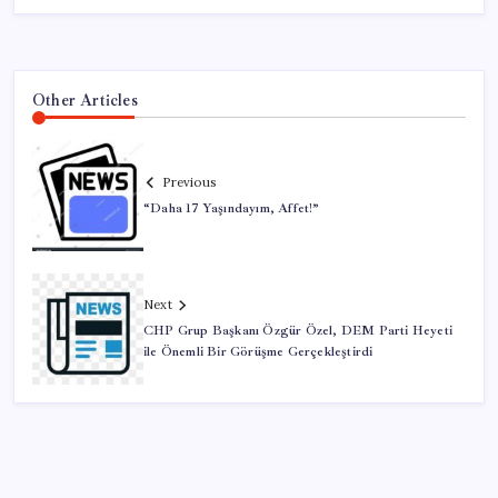
Other Articles
Previous
“Daha 17 Yaşındayım, Affet!”
Next
CHP Grup Başkanı Özgür Özel, DEM Parti Heyeti
ile Önemli Bir Görüşme Gerçekleştirdi