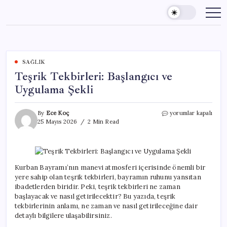
Skip
to
content
SAĞLIK
Teşrik Tekbirleri: Başlangıcı ve
Uygulama Şekli
Teşrik
By
Ece Koç
yorumlar kapalı
Tekbirleri:
25 Mayıs 2026
2 Min Read
Başlangıcı
ve
Uygulama
Şekli
için
Kurban Bayramı’nın manevi atmosferi içerisinde önemli bir
yere sahip olan teşrik tekbirleri, bayramın ruhunu yansıtan
ibadetlerden biridir. Peki, teşrik tekbirleri ne zaman
başlayacak ve nasıl getirilecektir? Bu yazıda, teşrik
tekbirlerinin anlamı, ne zaman ve nasıl getirileceğine dair
detaylı bilgilere ulaşabilirsiniz.