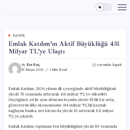
Skip
to
content
HABER
Emlak Katılım’ın Aktif Büyüklüğü 431
Milyar TL’ye Ulaştı
Emlak
By
Ece Koç
yorumlar kapalı
Katılım’ın
15 Mayıs 2026
1 Min Read
Aktif
Büyüklüğü
431
Emlak Katılım, 2026 yılının ilk çeyreğinde aktif büyüklüğünü
Milyar
yüzde 75 oranında artırarak 431 milyar TL’ye yükseltti.
TL’ye
Ulaştı
Geçtiğimiz yıl ile aynı döneme kıyasla yüzde 91’lik bir artış
için
göstererek ülke ekonomisine 314 milyar TL’lik kaynak
sağlayan banka, net kârını da yüzde 10 artırarak 5,8 milyar
TL’ye çıkardı.
Emlak Katılım, toplanan fon büyüklüğünü yüzde 89 oranında