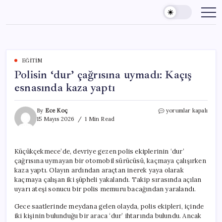
Skip
to
content
EĞITIM
Polisin ‘dur’ çağrısına uymadı: Kaçış
esnasında kaza yaptı
Polisin
By
Ece Koç
yorumlar kapalı
‘dur’
15 Mayıs 2026
1 Min Read
çağrısına
uymadı:
Kaçış
Küçükçekmece’de, devriye gezen polis ekiplerinin ‘dur’
esnasında
çağrısına uymayan bir otomobil sürücüsü, kaçmaya çalışırken
kaza
yaptı
kaza yaptı. Olayın ardından araçtan inerek yaya olarak
için
kaçmaya çalışan iki şüpheli yakalandı. Takip sırasında açılan
uyarı ateşi sonucu bir polis memuru bacağından yaralandı.
Gece saatlerinde meydana gelen olayda, polis ekipleri, içinde
iki kişinin bulunduğu bir araca ‘dur’ ihtarında bulundu. Ancak