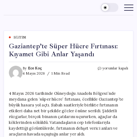
Skip
to
content
EĞITIM
Gaziantep’te Süper Hücre Fırtınası:
Kıyamet Gibi Anlar Yaşandı
Gaziantep’te
By
Ece Koç
yorumlar kapalı
Süper
4 Mayıs 2026
1 Min Read
Hücre
Fırtınası:
Kıyamet
4 Mayıs 2026 tarihinde Güneydoğu Anadolu Bölgesi’nde
Gibi
meydana gelen ‘süper hücre’ fırtınası, özellikle Gaziantep’te
Anlar
Yaşandı
büyük hasara yol açtı. Sabah saatleriyle birlikte fırtınanın
için
etkileri daha net bir şekilde gözler önüne serildi. Şiddetli
rüzgarlar, birçok binanın çatılarını uçururken, ağaçlar da
köklerinden söküldü. Vatandaşların cep telefonlarıyla
kaydettiği görüntülerde, fırtınanın dehşet verici anları ve
araçların havada uçuştuğu anlar yer aldı.