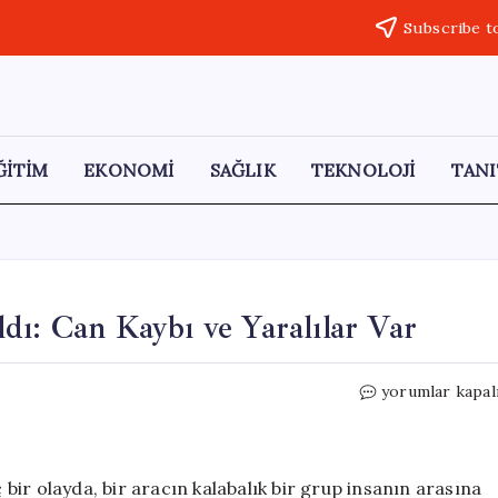
Subscribe t
ĞİTİM
EKONOMİ
SAĞLIK
TEKNOLOJİ
TANI
dı: Can Kaybı ve Yaralılar Var
Almanya’da
yorumlar kapal
Araç
Kalabalığa
Daldı:
Can
ir olayda, bir aracın kalabalık bir grup insanın arasına