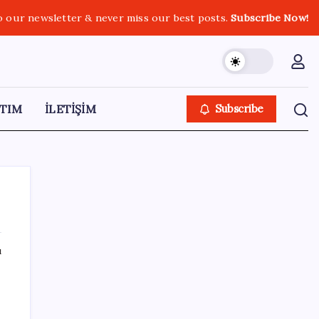
o our newsletter & never miss our best posts.
Subscribe Now!
TIM
İLETİŞİM
Subscribe
ı
SON YAZILAR
Altını geride bıraktı: Gümüş fiyatlarında
tarihi yükseliş