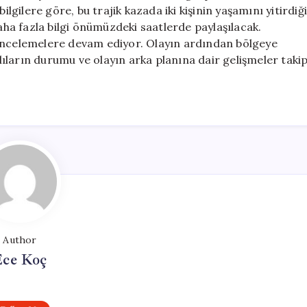
Kaybı
ilgilere göre, bu trajik kazada iki kişinin yaşamını yitirdiği
ve
daha fazla bilgi önümüzdeki saatlerde paylaşılacak.
Yaralılar
 incelemelere devam ediyor. Olayın ardından bölgeye
Var
alıların durumu ve olayın arka planına dair gelişmeler taki
için
Author
Ece Koç