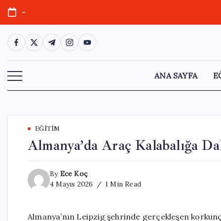
Skip
-
to
content
https://www.facebook.com/
https://twitter.com/
https://t.me/
https://www.instagram.com/
https://youtube.com/
ANA SAYFA
E
EĞITIM
Almanya’da Araç Kalabalığa Dal
By
Ece Koç
4 Mayıs 2026
1 Min Read
Almanya’nın Leipzig şehrinde gerçekleşen korkunç b