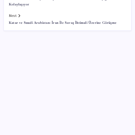
Kolaylaşıyor
Next
Katar ve Suudi Arabistan: İran İle Savaş İhtimali Üzerine Görüşme
SON YAZILAR
Kademeli – erken emeklilik kimleri kapsıyor?
Kademeli emeklilik Meclis’e geldi mi?
2026 LGS yerleştirme sonuçları açıklandı mı? LGS
yerleştirme sonuçları nereden ve nasıl öğrenilir?
Kamerasız Yeni AirPods Pro Modeli 2026’da Gelebilir