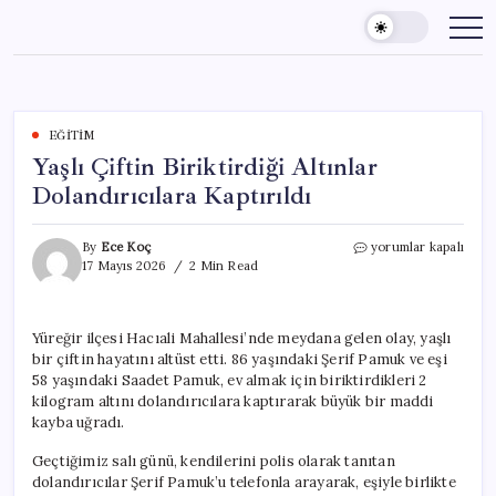
Skip
to
content
EĞITIM
Yaşlı Çiftin Biriktirdiği Altınlar
Dolandırıcılara Kaptırıldı
Yaşlı
By
Ece Koç
yorumlar kapalı
Çiftin
17 Mayıs 2026
2 Min Read
Biriktirdiği
Altınlar
Dolandırıcılara
Yüreğir ilçesi Hacıali Mahallesi’nde meydana gelen olay, yaşlı
Kaptırıldı
bir çiftin hayatını altüst etti. 86 yaşındaki Şerif Pamuk ve eşi
için
58 yaşındaki Saadet Pamuk, ev almak için biriktirdikleri 2
kilogram altını dolandırıcılara kaptırarak büyük bir maddi
kayba uğradı.
Geçtiğimiz salı günü, kendilerini polis olarak tanıtan
dolandırıcılar Şerif Pamuk’u telefonla arayarak, eşiyle birlikte