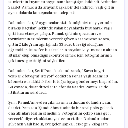
isimlerinin kuyumcu soygununa karıştığını bildirdi. Ardından
Saadet Pamuk’u da arayan başka bir dolandırıcı, yaşlı çiftin
ayrı odalarda konuşmalarını talep etti.
Dolandırıcılar, “Soyguncular sizin kimliğinizi olay yerinde
bırakıp kaçtılar” şeklinde yalan beyanlarda bulunarak yaşlı
çifti ikna etmeye çalıştı. Pamuk çiftinin çocukları ve
torunlarının isimlerini vererek güven kazandıktan sonra,
çiftin 2 kilogram ağırlığında 33 adet bileziği olduğunu
öğrendiler. Bu sefer, bu altınların soyulan kuyumcudan alınan
altınlar olup olmadığını kontrol etmek için fotoğraflarının
çekilmesi gerektiğini söylediler.
Dolandırıcılar, Şerif Pamuk’u kandırarak, “Savcı bey, 4
vesikalık fotoğraf istiyor” dedikten sonra yaşlı adamı 10
kilometre uzaklıktaki bir fotoğrafçıya göndermeyi başardılar.
Bu esnada, dolandırıcılar telefonda Saadet Pamuk ile de
irtibatlarını sürdürdü.
Şerif Pamuk’un evden çıkmasının ardından dolandırıcılar,
Saadet Pamuk’a “Şimdi Ahmet adında bir sivil polis gelecek,
ona altınları teslim etmelisin. Fotoğrafını çekip sana geri
verecek” diyerek aldatmaya devam ettiler. Dolandırıcılara
güvenen yaşlı kadın, eve gelen şapkalı erkeğe 2 kilogram