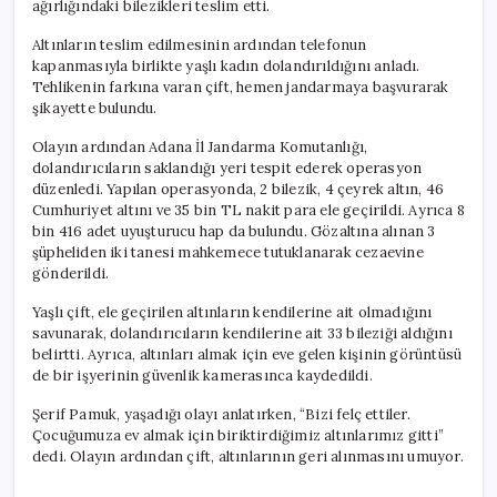
ağırlığındaki bilezikleri teslim etti.
Altınların teslim edilmesinin ardından telefonun
kapanmasıyla birlikte yaşlı kadın dolandırıldığını anladı.
Tehlikenin farkına varan çift, hemen jandarmaya başvurarak
şikayette bulundu.
Olayın ardından Adana İl Jandarma Komutanlığı,
dolandırıcıların saklandığı yeri tespit ederek operasyon
düzenledi. Yapılan operasyonda, 2 bilezik, 4 çeyrek altın, 46
Cumhuriyet altını ve 35 bin TL nakit para ele geçirildi. Ayrıca 8
bin 416 adet uyuşturucu hap da bulundu. Gözaltına alınan 3
şüpheliden iki tanesi mahkemece tutuklanarak cezaevine
gönderildi.
Yaşlı çift, ele geçirilen altınların kendilerine ait olmadığını
savunarak, dolandırıcıların kendilerine ait 33 bileziği aldığını
belirtti. Ayrıca, altınları almak için eve gelen kişinin görüntüsü
de bir işyerinin güvenlik kamerasınca kaydedildi.
Şerif Pamuk, yaşadığı olayı anlatırken, “Bizi felç ettiler.
Çocuğumuza ev almak için biriktirdiğimiz altınlarımız gitti”
dedi. Olayın ardından çift, altınlarının geri alınmasını umuyor.