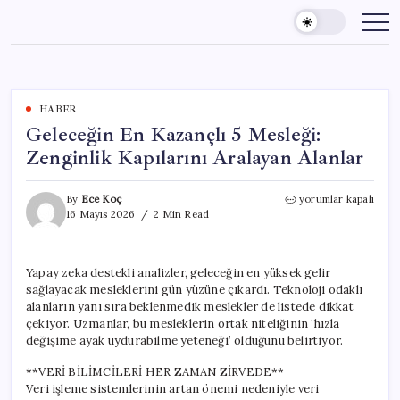
Skip
to
content
HABER
Geleceğin En Kazançlı 5 Mesleği:
Zenginlik Kapılarını Aralayan Alanlar
Geleceğin
By
Ece Koç
yorumlar kapalı
En
16 Mayıs 2026
2 Min Read
Kazançlı
5
Mesleği:
Yapay zeka destekli analizler, geleceğin en yüksek gelir
Zenginlik
sağlayacak mesleklerini gün yüzüne çıkardı. Teknoloji odaklı
Kapılarını
Aralayan
alanların yanı sıra beklenmedik meslekler de listede dikkat
Alanlar
çekiyor. Uzmanlar, bu mesleklerin ortak niteliğinin ‘hızla
için
değişime ayak uydurabilme yeteneği’ olduğunu belirtiyor.
**VERİ BİLİMCİLERİ HER ZAMAN ZİRVEDE**
Veri işleme sistemlerinin artan önemi nedeniyle veri