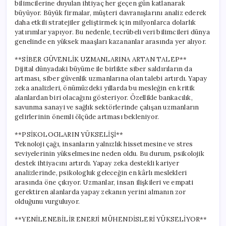
bilimcilerine duyulan ihtiyaç her geçen gün katlanarak
büyüyor. Büyük firmalar, müşteri davranışlarını analiz ederek
daha etkili stratejiler geliştirmek için milyonlarca dolarlık
yatırımlar yapıyor. Bu nedenle, tecrübeli veri bilimcileri dünya
genelinde en yüksek maaşları kazananlar arasında yer alıyor.
**SİBER GÜVENLİK UZMANLARINA ARTAN TALEP**
Dijital dünyadaki büyüme ile birlikte siber saldırıların da
artması, siber güvenlik uzmanlarına olan talebi artırdı. Yapay
zeka analizleri, önümüzdeki yıllarda bu mesleğin en kritik
alanlardan biri olacağını gösteriyor. Özellikle bankacılık,
savunma sanayi ve sağlık sektörlerinde çalışan uzmanların
gelirlerinin önemli ölçüde artması bekleniyor.
**PSİKOLOGLARIN YÜKSELİŞİ**
Teknoloji çağı, insanların yalnızlık hissetmesine ve stres
seviyelerinin yükselmesine neden oldu. Bu durum, psikolojik
destek ihtiyacını artırdı. Yapay zeka destekli kariyer
analizlerinde, psikologluk geleceğin en kârlı meslekleri
arasında öne çıkıyor. Uzmanlar, insan ilişkileri ve empati
gerektiren alanlarda yapay zekanın yerini almanın zor
olduğunu vurguluyor.
**YENİLENEBİLİR ENERJİ MÜHENDİSLERİ YÜKSELİYOR**