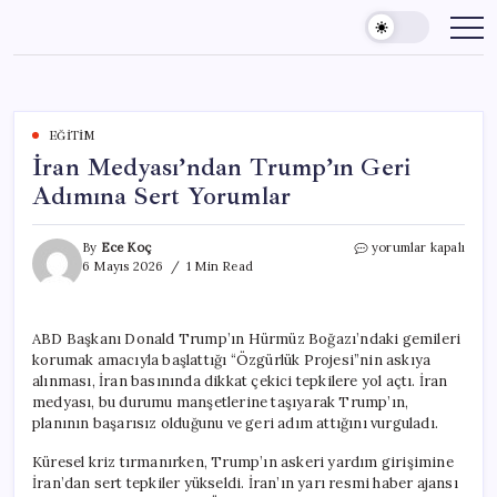
Skip
to
content
EĞITIM
İran Medyası’ndan Trump’ın Geri
Adımına Sert Yorumlar
İran
By
Ece Koç
yorumlar kapalı
Medyası’ndan
6 Mayıs 2026
1 Min Read
Trump’ın
Geri
Adımına
ABD Başkanı Donald Trump’ın Hürmüz Boğazı’ndaki gemileri
Sert
korumak amacıyla başlattığı “Özgürlük Projesi”nin askıya
Yorumlar
için
alınması, İran basınında dikkat çekici tepkilere yol açtı. İran
medyası, bu durumu manşetlerine taşıyarak Trump’ın,
planının başarısız olduğunu ve geri adım attığını vurguladı.
Küresel kriz tırmanırken, Trump’ın askeri yardım girişimine
İran’dan sert tepkiler yükseldi. İran’ın yarı resmi haber ajansı