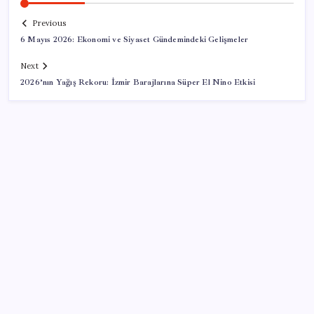
Previous
6 Mayıs 2026: Ekonomi ve Siyaset Gündemindeki Gelişmeler
Next
2026’nın Yağış Rekoru: İzmir Barajlarına Süper El Nino Etkisi
SON YAZILAR
Mahkemeden Beyaz Saray’daki balo salonu projesine
durdurma kararı
Katlanabilir telefonda incelik yarışı kızıştı: HONOR