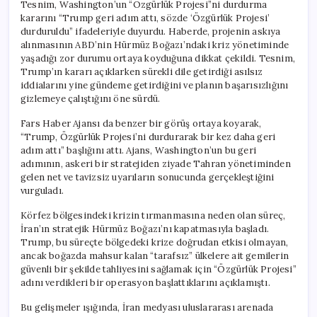
Tesnim, Washington’un “Özgürlük Projesi”ni durdurma
kararını “Trump geri adım attı, sözde ‘Özgürlük Projesi’
durduruldu” ifadeleriyle duyurdu. Haberde, projenin askıya
alınmasının ABD’nin Hürmüz Boğazı’ndaki kriz yönetiminde
yaşadığı zor durumu ortaya koyduğuna dikkat çekildi. Tesnim,
Trump’ın kararı açıklarken sürekli dile getirdiği asılsız
iddialarını yine gündeme getirdiğini ve planın başarısızlığını
gizlemeye çalıştığını öne sürdü.
Fars Haber Ajansı da benzer bir görüş ortaya koyarak,
“Trump, Özgürlük Projesi’ni durdurarak bir kez daha geri
adım attı” başlığını attı. Ajans, Washington’un bu geri
adımının, askeri bir stratejiden ziyade Tahran yönetiminden
gelen net ve tavizsiz uyarıların sonucunda gerçekleştiğini
vurguladı.
Körfez bölgesindeki krizin tırmanmasına neden olan süreç,
İran’ın stratejik Hürmüz Boğazı’nı kapatmasıyla başladı.
Trump, bu süreçte bölgedeki krize doğrudan etkisi olmayan,
ancak boğazda mahsur kalan “tarafsız” ülkelere ait gemilerin
güvenli bir şekilde tahliyesini sağlamak için “Özgürlük Projesi”
adını verdikleri bir operasyon başlattıklarını açıklamıştı.
Bu gelişmeler ışığında, İran medyası uluslararası arenada