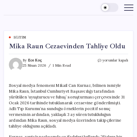
Skip
to
content
EĞITIM
Mika Raun Cezaevinden Tahliye Oldu
Mika
By
Ece Koç
yorumlar kapalı
Raun
25 Nisan 2026
1 Min Read
Cezaevinden
Tahliye
Oldu
Sosyal medya fenomeni Mikail Can Kurnaz, bilinen ismiyle
için
Mika Raun, İstanbul Cumhuriyet Başsavcılığı tarafından
yürütülen ‘uyuşturucu ve fuhuş’ soruşturması çerçevesinde 31
Ocak 2026 tarihinde tutuklanarak cezaevine gönderilmişti.
Adli Tıp Kurumu’na sunduğu örneklerin pozitif sonuç
vermesinin ardından, yaklaşık 3 ay süren tutukluluğun
ardından Mika Raun, sosyal medya üzerinden takipçilerine
tahliye olduğunu açıkladı.
Kurnaz, yaptığı paylaşımda şu ifadeleri kullandı: “Sizlere bir