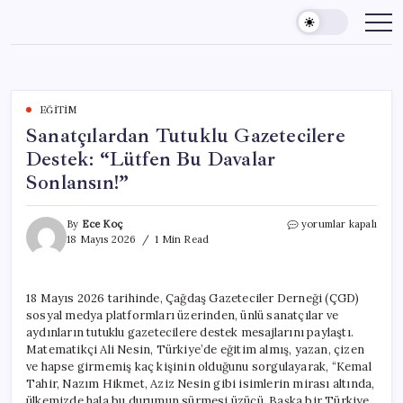
Skip
to
content
EĞITIM
Sanatçılardan Tutuklu Gazetecilere
Destek: “Lütfen Bu Davalar
Sonlansın!”
Sanatçılardan
By
Ece Koç
yorumlar kapalı
Tutuklu
18 Mayıs 2026
1 Min Read
Gazetecilere
Destek:
“Lütfen
18 Mayıs 2026 tarihinde, Çağdaş Gazeteciler Derneği (ÇGD)
Bu
sosyal medya platformları üzerinden, ünlü sanatçılar ve
Davalar
Sonlansın!”
aydınların tutuklu gazetecilere destek mesajlarını paylaştı.
için
Matematikçi Ali Nesin, Türkiye’de eğitim almış, yazan, çizen
ve hapse girmemiş kaç kişinin olduğunu sorgulayarak, “Kemal
Tahir, Nazım Hikmet, Aziz Nesin gibi isimlerin mirası altında,
ülkemizde hala bu durumun sürmesi üzücü. Başka bir Türkiye