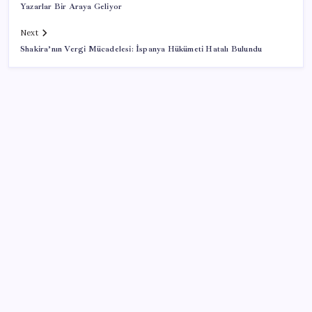
Yazarlar Bir Araya Geliyor
Next
Shakira’nın Vergi Mücadelesi: İspanya Hükümeti Hatalı Bulundu
SON YAZILAR
Sürekli maddi sorun yaşayan insanların beyni daha
çabuk yaşlanabiliyor: ‘Beyin de yoruluyor’
Mahkemeden Beyaz Saray’daki balo salonu projesine
durdurma kararı
Katlanabilir telefonda incelik yarışı kızıştı: HONOR