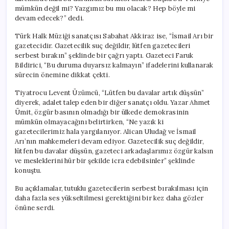
mümkün değil mi? Yazgımız bu mu olacak? Hep böyle mi
devam edecek?” dedi.
Türk Halk Müziği sanatçısı Sabahat Akkiraz ise, “İsmail Arı bir
gazetecidir. Gazetecilik suç değildir, lütfen gazetecileri
serbest bırakın” şeklinde bir çağrı yaptı. Gazeteci Faruk
Bildirici, “Bu duruma duyarsız kalmayın” ifadelerini kullanarak
sürecin önemine dikkat çekti.
Tiyatrocu Levent Üzümcü, “Lütfen bu davalar artık düşsün”
diyerek, adalet talep eden bir diğer sanatçı oldu. Yazar Ahmet
Ümit, özgür basının olmadığı bir ülkede demokrasinin
mümkün olmayacağını belirtirken, “Ne yazık ki
gazetecilerimiz hala yargılanıyor. Alican Uludağ ve İsmail
Arı’nın mahkemeleri devam ediyor. Gazetecilik suç değildir,
lütfen bu davalar düşsün, gazeteci arkadaşlarımız özgür kalsın
ve mesleklerini hür bir şekilde icra edebilsinler” şeklinde
konuştu.
Bu açıklamalar, tutuklu gazetecilerin serbest bırakılması için
daha fazla ses yükseltilmesi gerektiğini bir kez daha gözler
önüne serdi.