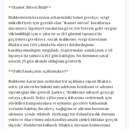
**İkamet Süresi İhlali**
Mahkemenin kararının arkasındaki temel gerekçe, vergi
mükellefiyeti için gerekli olan “ikamet süresi” kurallarına
dayanıyor. İspanyol yasalarına göre, bir bireyin gelir vergisi
yükümlülüğü için o yılın en az 183 gününü İspanya’da
geçirmesi gerekiyor. Ancak mahkeme, vergi dairesinin
Shakira’nın 2011 yılında bu süreyi doldurduğunu
kanıtlayamadığını vurguladı. Araştırmalar, sanatçının o yıl
İspanya’da yalnızca 163 gün kaldığını, bu durumun yasal
sınırın 20 gün altında olduğunu gösterdi.
**Ünlü Sanatçının Açıklamaları**
Mahkeme kararının ardından bir açıklama yapan Shakira,
sekiz yıl süren bu hukuki mücadelenin kendisini ve ailesini
yıprattığını dile getirdi. Şarkıcı, “Mahkeme nihayet gerçeği
ortaya çıkardı. Sekiz yıl boyunca itibarımı zedelemek için
yürütülen kampanyalara ve uykusuz gecelere katlanmak
zorunda kaldım. Bu süreç, sağlığımı ve ailemin huzurunu
olumsuz yönde etkiledi. Herhangi bir dolandırıcılık durumu
yoktu ve idare bunu asla kanıtlayamadı çünkü iddialar gerçek
dışıydı.” ifadelerini kullandı. Shakira, davanın kamuoyuna