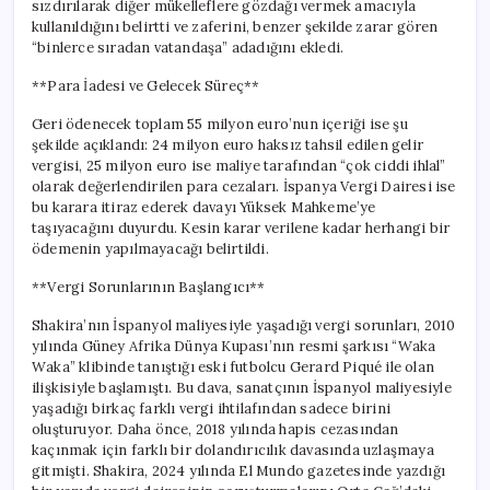
sızdırılarak diğer mükelleflere gözdağı vermek amacıyla
kullanıldığını belirtti ve zaferini, benzer şekilde zarar gören
“binlerce sıradan vatandaşa” adadığını ekledi.
**Para İadesi ve Gelecek Süreç**
Geri ödenecek toplam 55 milyon euro’nun içeriği ise şu
şekilde açıklandı: 24 milyon euro haksız tahsil edilen gelir
vergisi, 25 milyon euro ise maliye tarafından “çok ciddi ihlal”
olarak değerlendirilen para cezaları. İspanya Vergi Dairesi ise
bu karara itiraz ederek davayı Yüksek Mahkeme’ye
taşıyacağını duyurdu. Kesin karar verilene kadar herhangi bir
ödemenin yapılmayacağı belirtildi.
**Vergi Sorunlarının Başlangıcı**
Shakira’nın İspanyol maliyesiyle yaşadığı vergi sorunları, 2010
yılında Güney Afrika Dünya Kupası’nın resmi şarkısı “Waka
Waka” klibinde tanıştığı eski futbolcu Gerard Piqué ile olan
ilişkisiyle başlamıştı. Bu dava, sanatçının İspanyol maliyesiyle
yaşadığı birkaç farklı vergi ihtilafından sadece birini
oluşturuyor. Daha önce, 2018 yılında hapis cezasından
kaçınmak için farklı bir dolandırıcılık davasında uzlaşmaya
gitmişti. Shakira, 2024 yılında El Mundo gazetesinde yazdığı