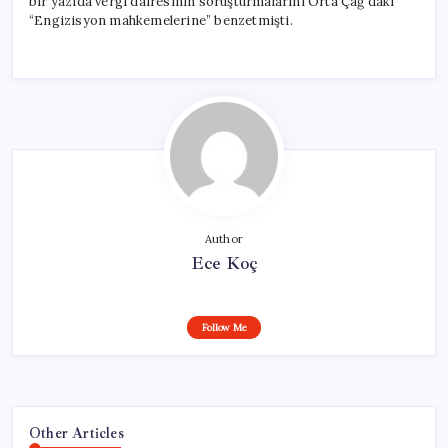
bir yazıda vergi dairesinin soruşturmalarını Orta Çağ’daki
“Engizisyon mahkemelerine” benzetmişti.
Author
Ece Koç
Follow Me
Other Articles