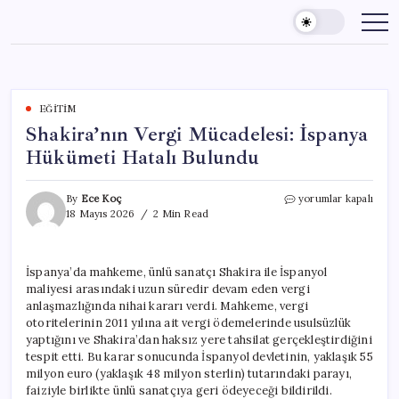
Skip
to
content
EĞITIM
Shakira’nın Vergi Mücadelesi: İspanya
Hükümeti Hatalı Bulundu
Shakira’nın
By
Ece Koç
yorumlar kapalı
Vergi
18 Mayıs 2026
2 Min Read
Mücadelesi:
İspanya
Hükümeti
İspanya’da mahkeme, ünlü sanatçı Shakira ile İspanyol
Hatalı
maliyesi arasındaki uzun süredir devam eden vergi
Bulundu
için
anlaşmazlığında nihai kararı verdi. Mahkeme, vergi
otoritelerinin 2011 yılına ait vergi ödemelerinde usulsüzlük
yaptığını ve Shakira’dan haksız yere tahsilat gerçekleştirdiğini
tespit etti. Bu karar sonucunda İspanyol devletinin, yaklaşık 55
milyon euro (yaklaşık 48 milyon sterlin) tutarındaki parayı,
faiziyle birlikte ünlü sanatçıya geri ödeyeceği bildirildi.