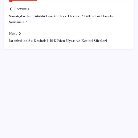
Previous
Sanatçılardan Tutuklu Gazetecilere Destek: “Lütfen Bu Davalar
Sonlansın!”
Next
İstanbul’da Su Kesintisi: İSKİ’den Uyarı ve Kesinti Süreleri
SON YAZILAR
Altını geride bıraktı: Gümüş fiyatlarında tarihi
yükseliş