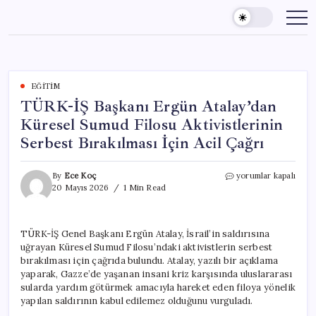
Skip
to
content
EĞITIM
TÜRK-İŞ Başkanı Ergün Atalay’dan
Küresel Sumud Filosu Aktivistlerinin
Serbest Bırakılması İçin Acil Çağrı
TÜRK-
By
Ece Koç
yorumlar kapalı
İŞ
20 Mayıs 2026
1 Min Read
Başkanı
Ergün
Atalay’dan
TÜRK-İŞ Genel Başkanı Ergün Atalay, İsrail’in saldırısına
Küresel
uğrayan Küresel Sumud Filosu’ndaki aktivistlerin serbest
Sumud
Filosu
bırakılması için çağrıda bulundu. Atalay, yazılı bir açıklama
Aktivistlerinin
yaparak, Gazze’de yaşanan insani kriz karşısında uluslararası
Serbest
sularda yardım götürmek amacıyla hareket eden filoya yönelik
Bırakılması
yapılan saldırının kabul edilemez olduğunu vurguladı.
İçin