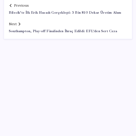
Previous
Bilecik’te İlk Erik Hasadı Gerçekleşti: 3 Bin 810 Dekar Üretim Alanı
Next
Southampton, Play-off Finalinden İhraç Edildi: EFL’den Sert Ceza
SON YAZILAR
Sürekli maddi sorun yaşayan insanların beyni daha
çabuk yaşlanabiliyor: ‘Beyin de yoruluyor’
Mahkemeden Beyaz Saray’daki balo salonu projesine
durdurma kararı