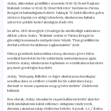
Acil
Atalay, alıkonulan gönüllüler arasında HAK-İŞ Genel Başkanı
Çağrı
Mahmut Arslan ve HAK-İŞ Genel Sekreter Yardımcısı Fatma
için
Zengin’in bulunduğunu belirtti. Yaklaşık 70 farklı ülkeden gelen
yüzlerce kişinin yer aldığı teknelerin, uluslararası hukuka
aykırı bir şekilde hedef alındığını ifade etti.
İsrail’in, ABD desteğiyle Ortadoğu’da sürdürdüğü saldırılara
dikkat çeken Atalay, “Mahmut Arslan ve Fatma Zengin’in
güvenliği konusunda endişelerimiz büyük. Tüm gönüllülerin
derhal serbest bırakılması sağlanmalıdır” dedi.
Dünya genelinde haksızlıklara karşı durmayı görev bilen
sendikal hareketin bu tür saldırılarla susturulamayacağını
belirten Atalay, uluslararası toplumun ve sendikaların harekete
geçmesi gerektiğini kaydetti.
Atalay, “Birleşmiş Milletler ve diğer uluslararası kuruluşlar,
sendikacılara ve sivillere yönelik bu tür saldırılara karşı
durmalı ve insan yaşamına saygı göstermelidir” ifadelerini
kullandı.
Son olarak, Atalay, insanların yaşam haklarını hedef alan her
türlü müdahalenin kabul edilemez olduğunu yineleyerek,
durumu yakından takip ettiklerini belirtti. Kaynak: AA / Zehra