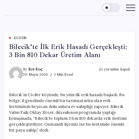
Skip
to
content
EĞITIM
Bilecik’te İlk Erik Hasadı Gerçekleşti:
3 Bin 810 Dekar Üretim Alanı
Bilecik’te
By
Ece Koç
yorumlar kapalı
İlk
20 Mayıs 2026
1 Min Read
Erik
Hasadı
Gerçekleşti:
Bilecik’in Ciciler köyünde, bu yılın ilk erik hasadı başladı. Bu
3
bölge, il genelinde önemli bir tarımsal ürün olan erik
Bin
810
üretiminde heyecan dolu anlara ev sahipliği yapıyor. Bilecik
Dekar
Valisi Faik Oktay Sözer, düzenlenen programda yaptığı
Üretim
konuşmada, “Bilecik’te toplam 3 bin 810 dekarda erik üretimi
Alanı
gerçekleştiriliyor. Osmaneli ilçemiz ise bu üretimde önemli
için
bir paya sahip,” dedi.