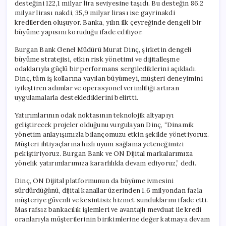
desteğini 122,1 milyar lira seviyesine taşıdı. Bu desteğin 86,2
milyar lirası nakdi, 35,9 milyar lirası ise gayrinakdi
kredilerden oluşuyor. Banka, yılın ilk çeyreğinde dengeli bir
büyüme yapısını koruduğu ifade ediliyor.
Burgan Bank Genel Müdürü Murat Dinç, şirketin dengeli
büyüme stratejisi, etkin risk yönetimi ve dijitalleşme
odaklarıyla güçlü bir performans sergilediklerini açıkladı.
Dinç, tüm iş kollarına yayılan büyümeyi, müşteri deneyimini
iyileştiren adımlar ve operasyonel verimliliği artıran
uygulamalarla desteklediklerini belirtti.
Yatırımlarının odak noktasının teknolojik altyapıyı
geliştirecek projeler olduğunu vurgulayan Dinç, “Dinamik
yönetim anlayışımızla bilançomuzu etkin şekilde yönetiyoruz.
Müşteri ihtiyaçlarına hızlı uyum sağlama yeteneğimizi
pekiştiriyoruz. Burgan Bank ve ON Dijital markalarımıza
yönelik yatırımlarımıza kararlılıkla devam ediyoruz,” dedi.
Dinç, ON Dijital platformunun da büyüme ivmesini
sürdürdüğünü, dijital kanallar üzerinden 1,6 milyondan fazla
müşteriye güvenli ve kesintisiz hizmet sunduklarını ifade etti.
Masrafsız bankacılık işlemleri ve avantajlı mevduat ile kredi
oranlarıyla müşterilerinin birikimlerine değer katmaya devam