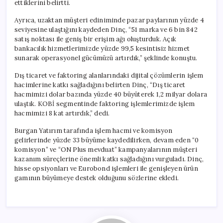
ettiklerini belirtti.
Ayrıca, uzaktan müşteri ediniminde pazar paylarının yüzde 4
seviyesine ulaştığını kaydeden Dinç, “51 marka ve 6 bin 842
satış noktası ile geniş bir erişim ağı oluşturduk. Açık
bankacılık hizmetlerimizde yüzde 99,5 kesintisiz hizmet
sunarak operasyonel gücümüzü artırdık,” şeklinde konuştu.
Dış ticaret ve faktoring alanlarındaki dijital çözümlerin işlem
hacimlerine katkı sağladığını belirten Dinç, “Dış ticaret
hacmimizi dolar bazında yüzde 40 büyüterek 1,2 milyar dolara
ulaştık. KOBİ segmentinde faktoring işlemlerimizde işlem
hacmimizi 8 kat artırdık,” dedi.
Burgan Yatırım tarafında işlem hacmi ve komisyon
gelirlerinde yüzde 33 büyüme kaydedilirken, devam eden “0
komisyon” ve “ON Plus mevduat” kampanyalarının müşteri
kazanım süreçlerine önemli katkı sağladığını vurguladı. Dinç,
hisse opsiyonları ve Eurobond işlemleri ile genişleyen ürün
gamının büyümeye destek olduğunu sözlerine ekledi.