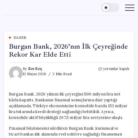
Skip
to
content
HABER
Burgan Bank, 2026’nın İlk Çeyreğinde
Rekor Kar Elde Etti
Burgan
By
Ece Koç
yorumlar kapalı
Bank,
13 Mayıs 2026
2 Min Read
2026’nın
İlk
Çeyreğinde
Burgan Bank, 2026 yılının ilk çeyreğini 500 milyon lira net
Rekor
kârla kapattı. Bankanın finansal sonuçlarına dair yaptığı
Kar
Elde
açıklamada, Türkiye ekonomisine konsolide bazda 153 milyar
Etti
lira tutarında kredi desteği sağlandığı belirtildi. Ayrıca,
için
konsolide aktif büyüklüğü 207,5 milyar lira seviyesine ulaştı.
Finansal büyümesini sürdüren Burgan Bank, kurumsal ve
ticari bankacılık alanında reel sektöre sağladığı finansman