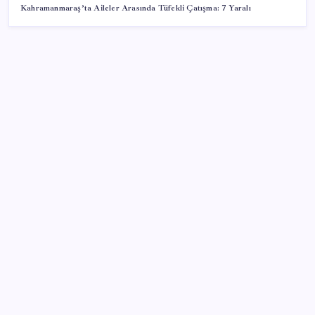
Kahramanmaraş’ta Aileler Arasında Tüfekli Çatışma: 7 Yaralı
SON YAZILAR
Sürekli maddi sorun yaşayan insanların beyni daha
çabuk yaşlanabiliyor: ‘Beyin de yoruluyor’
Mahkemeden Beyaz Saray’daki balo salonu projesine
durdurma kararı
Katlanabilir telefonda incelik yarışı kızıştı: HONOR
Magic V6 Türkiye’de
Altında yükseliş kapıda mı? Uzman isimden ezber