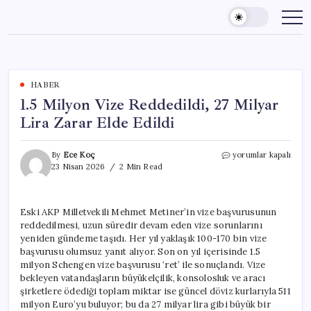
Skip
to
content
HABER
1.5 Milyon Vize Reddedildi, 27 Milyar
Lira Zarar Elde Edildi
1.5
By
Ece Koç
yorumlar kapalı
Milyon
23 Nisan 2026
2 Min Read
Vize
Reddedildi,
27
Eski AKP Milletvekili Mehmet Metiner’in vize başvurusunun
Milyar
reddedilmesi, uzun süredir devam eden vize sorunlarını
Lira
Zarar
yeniden gündeme taşıdı. Her yıl yaklaşık 100-170 bin vize
Elde
başvurusu olumsuz yanıt alıyor. Son on yıl içerisinde 1.5
Edildi
milyon Schengen vize başvurusu ‘ret’ ile sonuçlandı. Vize
için
bekleyen vatandaşların büyükelçilik, konsolosluk ve aracı
şirketlere ödediği toplam miktar ise güncel döviz kurlarıyla 511
milyon Euro’yu buluyor; bu da 27 milyar lira gibi büyük bir