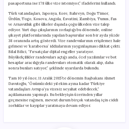
pasaportuna ise 178 ülke vize istemiyor,” ifadelerini kullandı.
Türk vatandaşları, Japonya, Kore, Bahreyn, Doğu Timor,
Ürdün, Togo, Kosova, Angola, Esvatini, Zambiya, Tunus, Fas
ve Arnavutluk gibi ülkeler dışında çoğu ülkeden vize talep
ediyor. Yurt dışı çıkışlarının zorlaştığı bu dönemde, online
şikayet platformlarında yapılan başvurular son bir ayda yüzde
38 oranında artış gösterdi. Vize randevularının erişilemez hale
gelmesi ve ‘karaborsa’ iddialarının yaygınlaşması dikkat çekti.
Bilal Bilici, “Fırsatçılar dijital engeller yaratıyor.
Büyükelçilikler randevuları açtığı anda, özel yazılımlar ve bot
hesaplar aracılığıyla randevuları otomatik olarak alıp, daha
sonra bunları satıyor,” şeklinde uyarılarda bulundu.
Tam 10 yıl önce, 11 Aralık 2015’te dönemin Başbakanı Ahmet
Davutoğlu, “Önümüzdeki yıl ekim ayına kadar Türkiye
vatandaşları Avrupa’ya vizesiz seyahat edebilecek,”
açıklamasını yapmıştı. Bu bekleyişin üzerinden yıllar
geçmesine rağmen, mevcut durum birçok vatandaş için ciddi
zorluklar ve kayıplar yaratmaya devam ediyor.