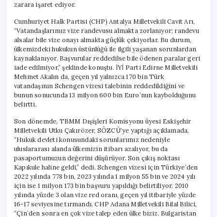
zarara işaret ediyor.
Cumhuriyet Halk Partisi (CHP) Antalya Milletvekili Cavit Arı,
“Vatandaşlarımız vize randevusu almakta zorlanıyor; randevu
alsalar bile vize onayı almakta güçlük çekiyorlar. Bu durum,
ülkemizdeki hukukun üstünlüğü ile ilgili yaşanan sorunlardan
kaynaklanıyor. Başvurular reddedilse bile ödenen paralar geri
iade edilmiyor,” şeklinde konuştu. İYİ Parti Edirne Milletvekili
Mehmet Akalın da, geçen yıl yalnızca 170 bin Türk
vatandaşının Schengen vizesi talebinin reddedildiğini ve
bunun sonucunda 13 milyon 600 bin Euro’nun kaybolduğunu
belirtti.
Son dönemde, TBMM Dışişleri Komisyonu üyesi Eskişehir
Milletvekili Utku Çakırözer, SÖZCÜ’ye yaptığı açıklamada,
“Hukuk devleti konusundaki sorunlarımız nedeniyle
uluslararası alanda ülkemizin itibarı azalıyor, bu da
pasaportumuzun değerini düşürüyor. Son çıkış noktası
Kapıkule haline geldi,” dedi. Schengen vizesi için Türkiye’den
2022 yılında 778 bin, 2023 yılında 1 milyon 55 bin ve 2024 yılı
için ise 1 milyon 173 bin başvuru yapıldığı belirtiliyor. 2010
yılında yüzde 3 olan vize red oranı, geçen yıl itibariyle yüzde
16-17 seviyesine tırmandı. CHP Adana Milletvekili Bilal Bilici,
“Çin’den sonra en çok vize talep eden ülke biziz. Bulgaristan