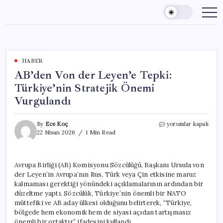
Skip
to
content
HABER
AB’den Von der Leyen’e Tepki:
Türkiye’nin Stratejik Önemi
Vurgulandı
AB’den
By
Ece Koç
yorumlar kapalı
Von
22 Nisan 2026
1 Min Read
der
Leyen’e
Tepki:
Avrupa Birliği (AB) Komisyonu Sözcülüğü, Başkanı Ursula von
Türkiye’nin
der Leyen’in Avrupa’nın Rus, Türk veya Çin etkisine maruz
Stratejik
Önemi
kalmaması gerektiği yönündeki açıklamalarının ardından bir
Vurgulandı
düzeltme yaptı. Sözcülük, Türkiye’nin önemli bir NATO
için
müttefiki ve AB aday ülkesi olduğunu belirterek, “Türkiye,
bölgede hem ekonomik hem de siyasi açıdan tartışmasız
önemli bir ortaktır.” ifadesini kullandı.