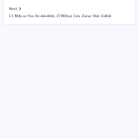
Next
1.5 Milyon Vize Reddedildi, 27 Milyar Lira Zarar Elde Edildi
SON YAZILAR
Altını geride bıraktı: Gümüş fiyatlarında tarihi
yükseliş
Kademeli – erken emeklilik kimleri kapsıyor?
Kademeli emeklilik Meclis’e geldi mi?
2026 LGS yerleştirme sonuçları açıklandı mı? LGS
yerleştirme sonuçları nereden ve nasıl öğrenilir?