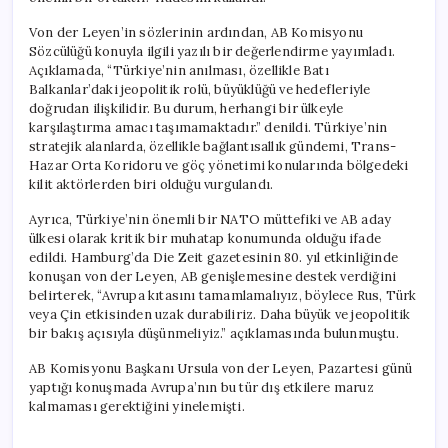
Von der Leyen’in sözlerinin ardından, AB Komisyonu
Sözcülüğü konuyla ilgili yazılı bir değerlendirme yayımladı.
Açıklamada, “Türkiye’nin anılması, özellikle Batı
Balkanlar’daki jeopolitik rolü, büyüklüğü ve hedefleriyle
doğrudan ilişkilidir. Bu durum, herhangi bir ülkeyle
karşılaştırma amacı taşımamaktadır.” denildi. Türkiye’nin
stratejik alanlarda, özellikle bağlantısallık gündemi, Trans-
Hazar Orta Koridoru ve göç yönetimi konularında bölgedeki
kilit aktörlerden biri olduğu vurgulandı.
Ayrıca, Türkiye’nin önemli bir NATO müttefiki ve AB aday
ülkesi olarak kritik bir muhatap konumunda olduğu ifade
edildi. Hamburg’da Die Zeit gazetesinin 80. yıl etkinliğinde
konuşan von der Leyen, AB genişlemesine destek verdiğini
belirterek, “Avrupa kıtasını tamamlamalıyız, böylece Rus, Türk
veya Çin etkisinden uzak durabiliriz. Daha büyük ve jeopolitik
bir bakış açısıyla düşünmeliyiz.” açıklamasında bulunmuştu.
AB Komisyonu Başkanı Ursula von der Leyen, Pazartesi günü
yaptığı konuşmada Avrupa’nın bu tür dış etkilere maruz
kalmaması gerektiğini yinelemişti.