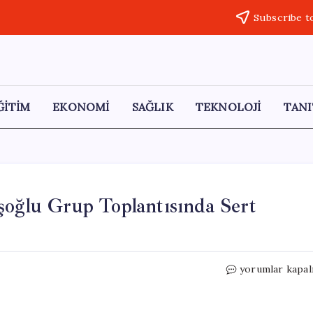
Subscribe t
ĞİTİM
EKONOMİ
SAĞLIK
TEKNOLOJİ
TANI
şoğlu Grup Toplantısında Sert
İYİ
yorumlar kapal
Parti
Lideri
Müsavat