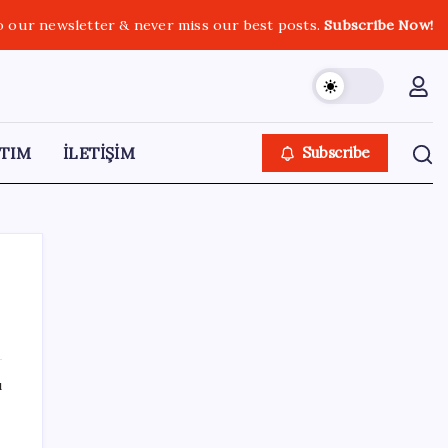
o our newsletter & never miss our best posts.
Subscribe Now!
TIM
İLETİŞİM
Subscribe
SON YAZILAR
ı
Altını geride bıraktı: Gümüş fiyatlarında
tarihi yükseliş