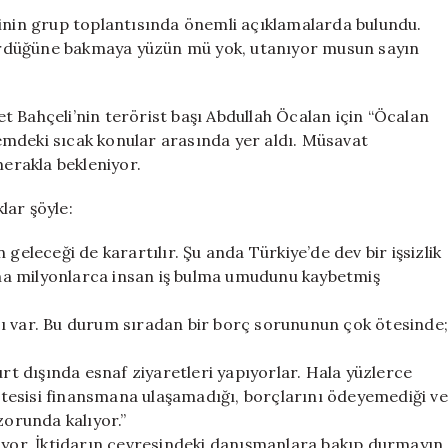
Dervişoğlu
sinin grup toplantısında önemli açıklamalarda bulundu.
Grup
ördüğüne bakmaya yüzün mü yok, utanıyor musun sayın
Toplantısında
Sert
Eleştirilerde
 Bahçeli’nin terörist başı Abdullah Öcalan için “Öcalan
Bulundu
emdeki sıcak konular arasında yer aldı. Müsavat
için
merakla bekleniyor.
lar şöyle:
geleceği de karartılır. Şu anda Türkiye’de dev bir işsizlik
 ama milyonlarca insan iş bulma umudunu kaybetmiş
sı var. Bu durum sıradan bir borç sorununun çok ötesinde
urt dışında esnaf ziyaretleri yapıyorlar. Hala yüzlerce
yi tesisi finansmana ulaşamadığı, borçlarını ödeyemediği ve
zorunda kalıyor.”
şüyor. İktidarın çevresindeki danışmanlara bakıp durmayın.