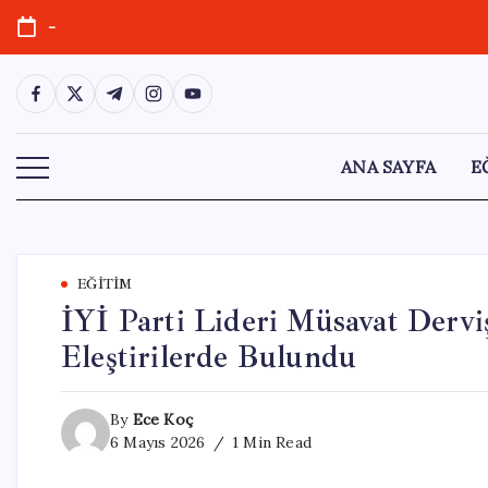
Skip
-
to
content
https://www.facebook.com/
https://twitter.com/
https://t.me/
https://www.instagram.com/
https://youtube.com/
ANA SAYFA
E
EĞITIM
İYİ Parti Lideri Müsavat Dervi
Eleştirilerde Bulundu
By
Ece Koç
6 Mayıs 2026
1 Min Read