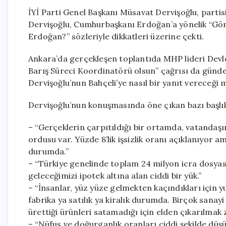
İYİ Parti Genel Başkanı Müsavat Dervişoğlu, parti
Dervişoğlu, Cumhurbaşkanı Erdoğan’a yönelik “G
Erdoğan?” sözleriyle dikkatleri üzerine çekti.
Ankara’da gerçekleşen toplantıda MHP lideri Devlet
Barış Süreci Koordinatörü olsun” çağrısı da günd
Dervişoğlu’nun Bahçeli’ye nasıl bir yanıt vereceği 
Dervişoğlu’nun konuşmasında öne çıkan bazı başlık
– “Gerçeklerin çarpıtıldığı bir ortamda, vatandaşın 
ordusu var. Yüzde 8’lik işsizlik oranı açıklanıyor
durumda.”
– “Türkiye genelinde toplam 24 milyon icra dosya
geleceğimizi ipotek altına alan ciddi bir yük.”
– “İnsanlar, yüz yüze gelmekten kaçındıkları için y
fabrika ya satılık ya kiralık durumda. Birçok sana
ürettiği ürünleri satamadığı için elden çıkarılmak 
– “Nüfus ve doğurganlık oranları ciddi şekilde dü