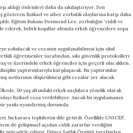
Önlemler
şı aldığı önlemleri daha da sıkılaştırıyor. Son
Alınıyor:
gösteren fiziksel ve siber zorbalık olaylarına karşı daha
Eğitimde
ışıldı. Eğitim Bakanı Desmond Lee, zorbalığın “ciddi ve
Yenilikçi
ade ederek, belirli koşullar altında erkek öğrencilere sopa
Yaklaşımlar
için
ye sokulacak ve cezanın uygulanabilmesi için okul
kili öğretmenler tarafından, sıkı güvenlik protokolleri
yaş ve üzerindeki erkek öğrenciler için geçerli olacakken,
isiplin yaptırımlarıyla karşılaşacak. Bu yaptırımlar
ış notlarının düşürülmesi gibi cezalar yer alacak.
lkede, 50 yaş altındaki erkek suçlulara yönelik olarak
 dolayı fiziksel ceza verilebiliyor. Ancak bu uygulamanın
bir yankı uyandırmış durumda.
i, bu karara tepkilerini dile getirdi. Özellikle UNICEF,
 hem de gelişimsel açıdan ciddi zararlar verdiğini
dir mücadele ediyor. Dünya Sağlık Örgütü tarafından