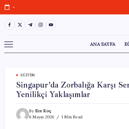
Skip
-
to
content
https://www.facebook.com/
https://twitter.com/
https://t.me/
https://www.instagram.com/
https://youtube.com/
ANA SAYFA
E
EĞITIM
Singapur’da Zorbalığa Karşı Se
Yenilikçi Yaklaşımlar
By
Ece Koç
6 Mayıs 2026
1 Min Read