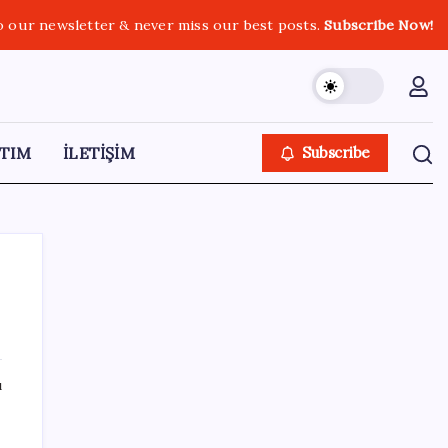
o our newsletter & never miss our best posts.
Subscribe Now!
TIM
İLETİŞİM
Subscribe
SON YAZILAR
ı
Mahkemeden Beyaz Saray’daki balo salonu
projesine durdurma kararı