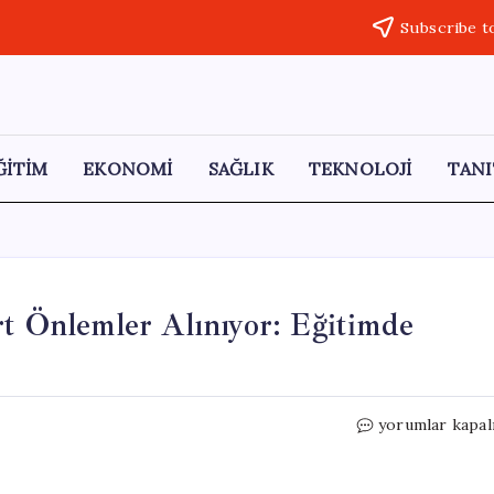
Subscribe t
ĞİTİM
EKONOMİ
SAĞLIK
TEKNOLOJİ
TANI
rt Önlemler Alınıyor: Eğitimde
Singapur’da
yorumlar kapal
Zorbalığa
Karşı
Sert