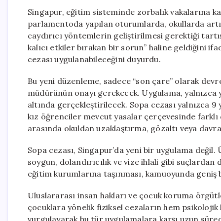
Singapur, eğitim sisteminde zorbalık vakalarına kar
parlamentoda yapılan oturumlarda, okullarda artış 
caydırıcı yöntemlerin geliştirilmesi gerektiği tart
kalıcı etkiler bırakan bir sorun” haline geldiğini if
cezası uygulanabileceğini duyurdu.
Bu yeni düzenleme, sadece “son çare” olarak devre
müdürünün onayı gerekecek. Uygulama, yalnızca yet
altında gerçekleştirilecek. Sopa cezası yalnızca 9 
kız öğrenciler mevcut yasalar çerçevesinde farklı d
arasında okuldan uzaklaştırma, gözaltı veya davran
Sopa cezası, Singapur’da yeni bir uygulama değil. Ü
soygun, dolandırıcılık ve vize ihlali gibi suçlardan
eğitim kurumlarına taşınması, kamuoyunda geniş 
Uluslararası insan hakları ve çocuk koruma örgütler
çocuklara yönelik fiziksel cezaların hem psikolojik
vurgulayarak bu tür uygulamalara karşı uzun süre